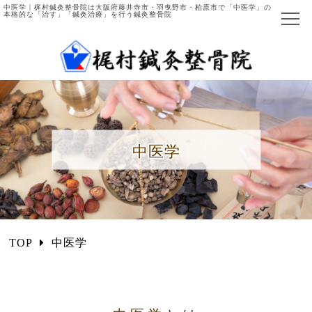
中医学｜梶村鍼灸整骨院は大阪府藤井寺市・羽曳野市・柏原市で「中医学」の
本格的な「治す」「鍼灸治療」を行う鍼灸整骨院
ホーム
当院について
院長ご紹介
中医学
施術の流れ
主な症例と施術法
中医学とは
TOP
中医学
国際中医師とは
施術項目・料金