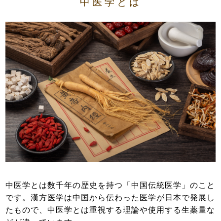
中医学とは
よくある質問
診療時間・アクセス
お問い合わせはこちら
小児はり
鍼灸総合治療
漢方茶サロン 伽羅木
健康保険について
お灸教室情報
該当施術一覧
中医学とは数千年の歴史を持つ「中国伝統医学」のこと
サイトマップ
です。漢方医学は中国から伝わった医学が日本で発展し
たもので、中医学とは重視する理論や使用する生薬量な
ブログ