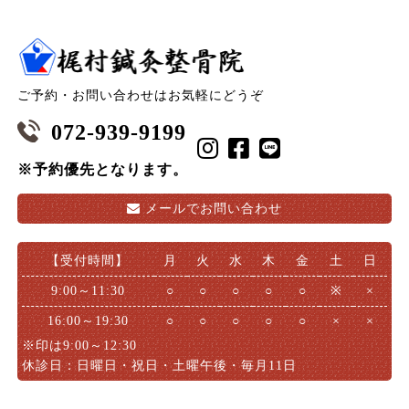
ご予約・お問い合わせはお気軽にどうぞ
072-939-9199
※予約優先となります。
メールで
お問い合わせ
【受付時間】
月
火
水
木
金
土
日
9:00～11:30
○
○
○
○
○
※
×
16:00～19:30
○
○
○
○
○
×
×
※印は9:00～12:30
休診日：日曜日・祝日・土曜午後・毎月11日