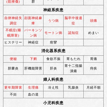
(筋挫傷)
群
ニュース
神経系疾患
自律神経失
顔面神経麻
脳卒中後遺
うつ病
頭痛
調症
痺
症
不眠症(睡
パーキンソ
モートン病
認知症
めまい
眠障害)
ン病
ヒステリー
神経症
痙攣
消化器系疾患
便秘
下痢
食欲不振
胃もたれ
胃痛
胃十二指腸
胆嚢炎
肝機能障害
肝炎
痔疾
潰瘍
婦人科疾患
更年期障害
生理痛
冷え性
乳腺炎
月経不順
不妊
血の道
小児科疾患