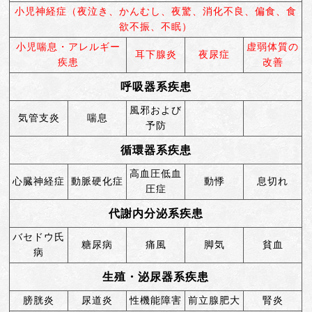
小児神経症（夜泣き、かんむし、夜驚、消化不良、偏食、食
欲不振、不眠）
小児喘息・アレルギー
虚弱体質の
耳下腺炎
夜尿症
疾患
改善
呼吸器系疾患
風邪および
気管支炎
喘息
予防
循環器系疾患
高血圧低血
心臓神経症
動脈硬化症
動悸
息切れ
圧症
代謝内分泌系疾患
バセドウ氏
糖尿病
痛風
脚気
貧血
病
生殖・泌尿器系疾患
膀胱炎
尿道炎
性機能障害
前立腺肥大
腎炎