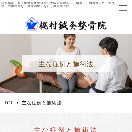
該当施術一覧｜梶村鍼灸整骨院は大阪府藤井寺市、柏原市、羽曳野市で「中医
学」の本格的な「難病治療」を行う鍼灸整骨院
ホーム
当院について
院長ご紹介
主な症例と施術法
施術の流れ
主な症例と施術法
中医学とは
TOP
主な症例と施術法
国際中医師とは
施術項目・料金
主な症例と施術法