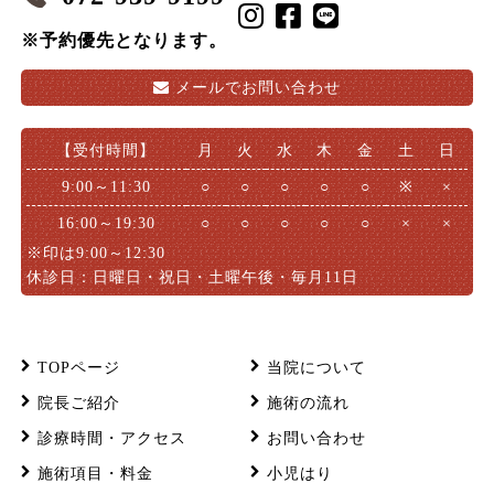
※予約優先となります。
メールで
お問い合わせ
【受付時間】
月
火
水
木
金
土
日
9:00～11:30
○
○
○
○
○
※
×
16:00～19:30
○
○
○
○
○
×
×
※印は9:00～12:30
休診日：日曜日・祝日・土曜午後・毎月11日
TOPページ
当院について
院長ご紹介
施術の流れ
診療時間・アクセス
お問い合わせ
施術項目・料金
小児はり