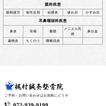
眼科疾患
眼精疲労
仮性近視
結膜炎
疲れ目
かすみ目
耳鼻咽頭科疾患
メニエル氏
鼻炎
耳鳴
難聴
鼻出血
病
扁桃炎
ちくのう
咽喉頭炎
ご予約・お問い合わせはお気軽にどうぞ
072-939-9199