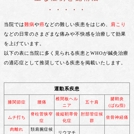
よくある質問
・・・・・
診療時間・アクセス
当院では
難病
や
癌
などの難しい疾患をはじめ、
肩こり
お問い合わせはこちら
などの日常のさまざまな痛みや不快感を治療して効果
小児はり
を上げています。
鍼灸総合治療
以下の表に当院に多く見られる疾患とWHOが鍼灸治療
の適応症として推奨している疾患を掲載いたします。
漢方茶サロン 伽羅木
健康保険について
運動系疾患
お灸教室情報
椎間板ヘル
腱鞘炎
膝関節症
腰痛
五十肩
該当施術一覧
ニア
(ばね指)
脊柱菅狭窄
後縦靭帯骨
肘部管症候
サイトマップ
ムチ打ち
坐骨神経痛
症
化症
群
ブログ
肉離れ
頚肩腕症候
リウマチ