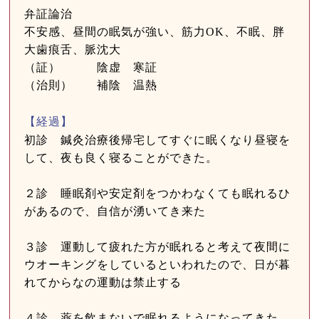
弁証論治
不安感、昼間の眠気が強い、筋力OK、不眠、胖
大歯痕舌、脈沈大
（証） 陰虚 寒証
（治則） 補陰 温熱
【経過】
初診 鍼灸治療後帰宅してすぐに眠くなり昼寝を
して、夜も良く寝ることができた。
２診 睡眠剤や安定剤をつかわなくても眠れるひ
があるので、自信が湧いてき来た
３診 運動して疲れた方が眠れると考えて夜間に
ウオーキングをしているといわれたので、日が暮
れてからなの運動は禁止する
４診 薬を飲まないで眠れるようになってきた