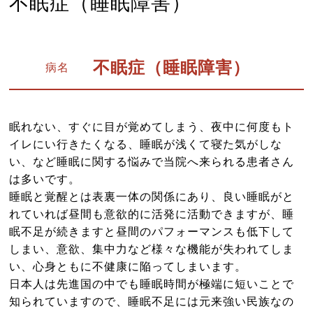
不眠症（睡眠障害）
よくある質問
診療時間・アクセス
お問い合わせはこちら
不眠症（睡眠障害）
病名
小児はり
鍼灸総合治療
眠れない、すぐに目が覚めてしまう、夜中に何度もト
イレにい行きたくなる、睡眠が浅くて寝た気がしな
漢方茶サロン 伽羅木
い、など睡眠に関する悩みで当院へ来られる患者さん
は多いです。
健康保険について
睡眠と覚醒とは表裏一体の関係にあり、良い睡眠がと
お灸教室情報
れていれば昼間も意欲的に活発に活動できますが、睡
眠不足が続きますと昼間のパフォーマンスも低下して
該当施術一覧
しまい、意欲、集中力など様々な機能が失われてしま
い、心身ともに不健康に陥ってしまいます。
サイトマップ
日本人は先進国の中でも睡眠時間が極端に短いことで
知られていますので、睡眠不足には元来強い民族なの
ブログ