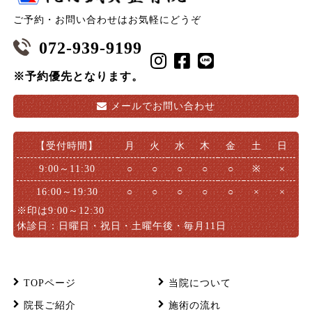
ご予約・お問い合わせはお気軽にどうぞ
072-939-9199
※予約優先となります。
メールで
お問い合わせ
【受付時間】
月
火
水
木
金
土
日
9:00～11:30
○
○
○
○
○
※
×
16:00～19:30
○
○
○
○
○
×
×
※印は9:00～12:30
休診日：日曜日・祝日・土曜午後・毎月11日
TOPページ
当院について
院長ご紹介
施術の流れ