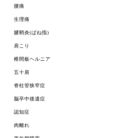
腰痛
生理痛
腱鞘炎(ばね指)
肩こり
椎間板ヘルニア
五十肩
脊柱管狭窄症
脳卒中後遺症
認知症
肉離れ