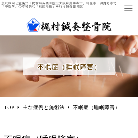
主な症例と施術法｜梶村鍼灸整骨院は大阪府藤井寺市、柏原市、羽曳野市で
「中医学」の本格的な「難病治療」を行う鍼灸整骨院
ホーム
当院について
院長ご紹介
不眠症（睡眠障害）
施術の流れ
主な症例と施術法
中医学とは
TOP
主な症例と施術法
不眠症（睡眠障害）
国際中医師とは
施術項目・料金