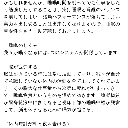
かもしれませんが、睡眠時間を削ってでも仕事をした
ニュース
り勉強したりすることは、実は睡眠と覚醒のバランス
を崩してしまい、結局パフォーマンスが落ちてしまい
実力を出し切ることは出来なくなりますので、睡眠の
重要性をもう一度確認しておきましょう。
【睡眠のしくみ】
我々が眠くなるには2つのシステムが関係しています。
（脳が疲労する）
脳は起きている時には常に活動しており、我々が自分
で意識していない体内の活動を全て主ってくれていま
す。その膨大な仕事量から次第に疲れがたまってき
て、睡眠物質というものを溜めてゆきます。睡眠物質
が脳脊髄液中に多くなると視床下部の睡眠中枢が興奮
して、脳を休ませるために眠気が起こる。
（体内時計が朝と夜を告げる）