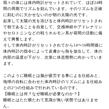
我々の体には体内時計がセットされていて、ほぼ24時
間の周期でリズムを刻んでいます。そのリズムを正確
に刻むのに欠かせないのが朝の太陽の光です。
起床して太陽の光を浴びると体内時計がリセットされ
て朝であることを自覚して、交感神経やアドレナリン
やセロトニンなどの戦うホルモン系が昼間の活動に備
えて興奮します。
そして体内時計がリセットされてから14〜16時間後に
体内時計の指令によって皮膚から熱を放出して、体の
内部の温度が下がり、次第に休息態勢に向かっていき
ます。
このように睡眠とは脳が疲労する事による仕組みと、
地球の自転に合わせた体内時計のリズムによる仕組み
との2つの仕組みで行われているのです。
【睡眠とは何？なぜ睡眠が必要なのか？】
睡眠とはただ横たわて意識が無い状態ではありませ
ん。