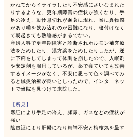
かねてからイライラしたり不安感にさいなまれた
りするような、更年期障害の症状が強くなり、手
足の冷え、動悸息切れが顕著に現れ、喉に異物感
があり唾を飲み込むのが困難になり、寝付けなく
て朝起きても熟睡感がまるでない。
産婦人科で更年期障害と診断されホルモン補充療
法をためしたり、漢方薬をためしたりしたが、逆
に下痢をしてしまって体調を崩したので、入眠剤
や安定剤を服用しているが、薬で寝ていても改善
するイメージがなく、不安に思って色々調べてみ
ると鍼灸治療が良いとしったので、インターネッ
トで当院を見つけて来院した。
【所見】
寒証により手足の冷え、頻尿、ガスなどの症状が
強い
陰虚証により肝鬱になり精神不安と梅核気を呈す