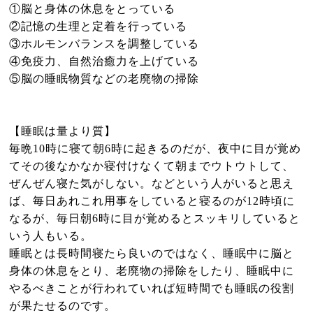
①脳と身体の休息をとっている
②記憶の生理と定着を行っている
③ホルモンバランスを調整している
④免疫力、自然治癒力を上げている
⑤脳の睡眠物質などの老廃物の掃除
【睡眠は量より質】
毎晩10時に寝て朝6時に起きるのだが、夜中に目が覚め
てその後なかなか寝付けなくて朝までウトウトして、
ぜんぜん寝た気がしない。などという人がいると思え
ば、毎日あれこれ用事をしていると寝るのが12時頃に
なるが、毎日朝6時に目が覚めるとスッキリしていると
いう人もいる。
睡眠とは長時間寝たら良いのではなく、睡眠中に脳と
身体の休息をとり、老廃物の掃除をしたり、睡眠中に
やるべきことが行われていれば短時間でも睡眠の役割
が果たせるのです。