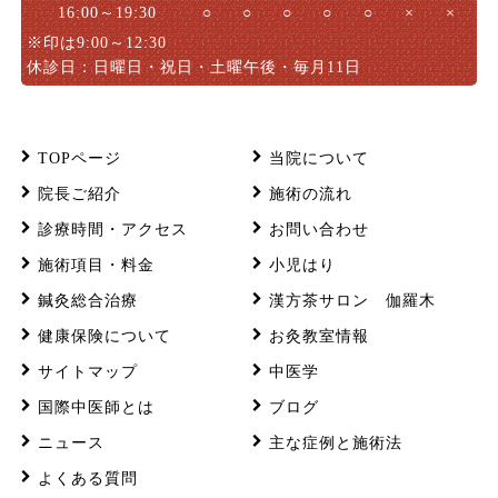
16:00～19:30
○
○
○
○
○
×
×
※印は9:00～12:30
休診日：日曜日・祝日・土曜午後・毎月11日
TOPページ
当院について
院長ご紹介
施術の流れ
診療時間・アクセス
お問い合わせ
施術項目・料金
小児はり
鍼灸総合治療
漢方茶サロン 伽羅木
健康保険について
お灸教室情報
サイトマップ
中医学
国際中医師とは
ブログ
ニュース
主な症例と施術法
よくある質問