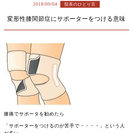
よくある質問
2018/09/04
院長のひとり言
診療時間・アクセス
変形性膝関節症にサポーターをつける意味
お問い合わせはこちら
小児はり
鍼灸総合治療
漢方茶サロン 伽羅木
健康保険について
お灸教室情報
該当施術一覧
膝痛でサポータを勧めたら
サイトマップ
「サポーターをつけるのが苦手で・・・・」という人
ブログ