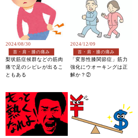
2024/08/30
2024/12/09
首・肩・膝の痛み
首・肩・膝の痛み
梨状筋症候群などの筋肉
「変形性膝関節症」筋力
痛で足のシビレが出るこ
強化にウオーキングは正
ともある
解か？②