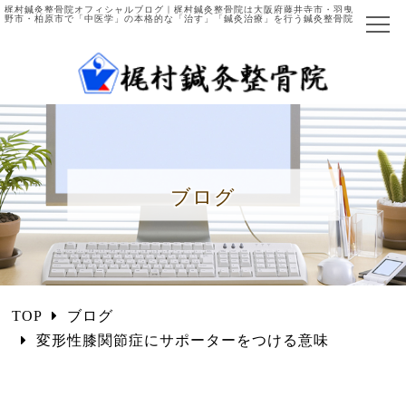
梶村鍼灸整骨院オフィシャルブログ｜梶村鍼灸整骨院は大阪府藤井寺市・羽曳
野市・柏原市で「中医学」の本格的な「治す」「鍼灸治療」を行う鍼灸整骨院
ホーム
当院について
院長ご紹介
ブログ
施術の流れ
主な症例と施術法
中医学とは
TOP
ブログ
国際中医師とは
変形性膝関節症にサポーターをつける意味
施術項目・料金